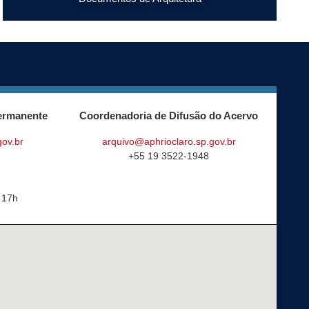
ermanente
Coordenadoria de Difusão do Acervo
gov.br
arquivo@aphrioclaro.sp.gov.br
+55 19 3522-1948
 17h