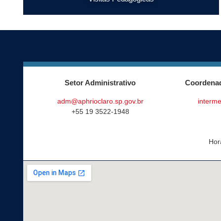
Setor Administrativo
Coordenad
adm@aphrioclaro.sp.gov.br
interme
+55 19 3522-1948
Hor