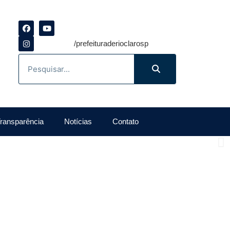
/prefeituraderioclarosp
ransparência
Notícias
Contato