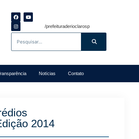
/prefeituraderioclarosp
ransparência
Notícias
Contato
rédios
 Edição 2014