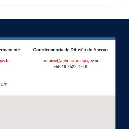
ermanente
Coordenadoria de Difusão do Acervo
gov.br
arquivo@aphrioclaro.sp.gov.br
+55 19 3522-1948
 17h