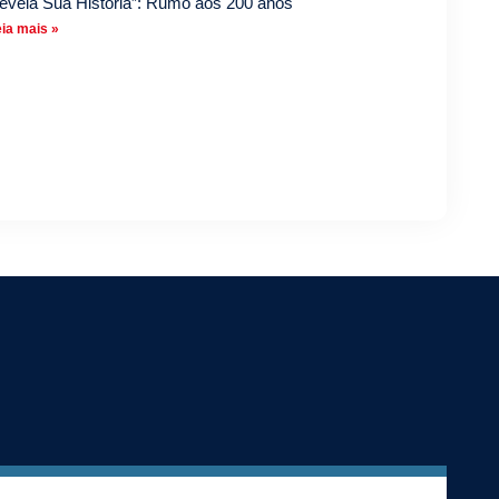
evela Sua História”: Rumo aos 200 anos
ia mais »