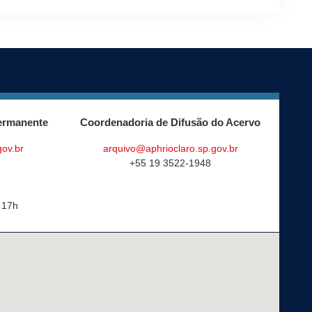
ermanente
Coordenadoria de Difusão do Acervo
gov.br
arquivo@aphrioclaro.sp.gov.br
+55 19 3522-1948
 17h