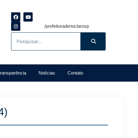
/prefeituraderioclarosp
ransparência
Notícias
Contato
4)