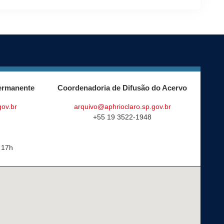
ermanente
Coordenadoria de Difusão do Acervo
gov.br
arquivo@aphrioclaro.sp.gov.br
+55 19 3522-1948
 17h