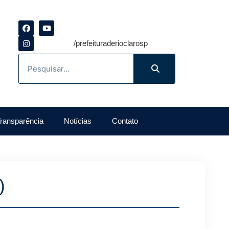
/prefeituraderioclarosp
ransparência
Notícias
Contato
)