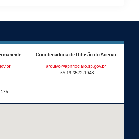
ermanente
Coordenadoria de Difusão do Acervo
gov.br
arquivo@aphrioclaro.sp.gov.br
+55 19 3522-1948
 17h