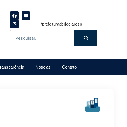
/prefeituraderioclarosp
ransparência
Notícias
Contato